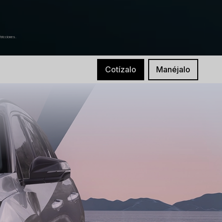
tricciones.
Cotízalo
Manéjalo