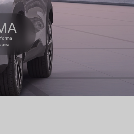
MA
aforma
opea