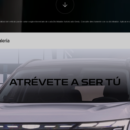
bilidad del vehículo puede variar según el inventario de cada Distribuidor Autorizado Geely. Consulte directamente con su distribuidor. Aplican res
lería
ATRÉVETE A SER TÚ