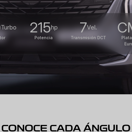
0
215
7
C
Turbo
hp
Vel.
tor
Potencia
Transmisión DCT
Plat
Eur
CONOCE CADA ÁNGULO